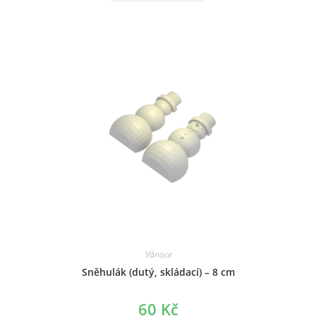
has
multiple
variants.
The
options
may
be
chosen
on
the
product
page
Vánoce
Sněhulák (dutý, skládací) – 8 cm
60
Kč