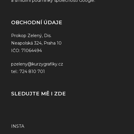
a
smluvní podmínky
společnosti Google.
OBCHODNÍ ÚDAJE
Prokop Zelený, Dis.
Neapolská 324, Praha 10
IČO: 71064494
pzeleny@kurzygrafiky.cz
tel.: 724 810 701
SLEDUJTE MĚ I ZDE
INSTA