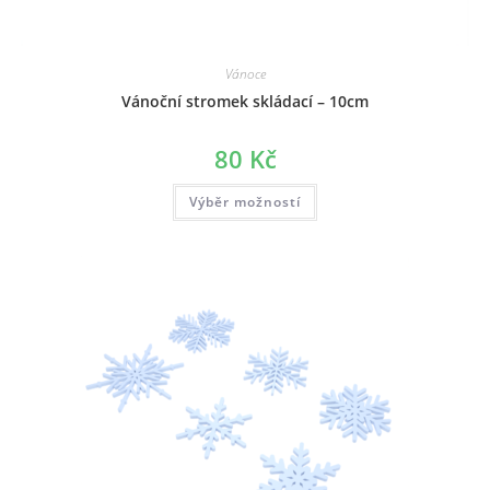
Vánoce
Vánoční stromek skládací – 10cm
80
Kč
This
Výběr možností
product
has
multiple
variants.
The
options
may
be
chosen
on
the
product
page